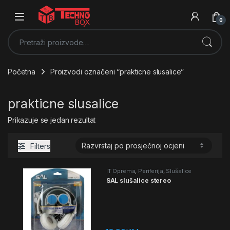
0
Pretraži:
Početna
Proizvodi označeni “prakticne slusalice”
prakticne slusalice
Prikazuje se jedan rezultat
Filters
IT Oprema
,
Periferija
,
Slušalice
SAL slušalice stereo