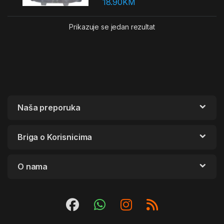
18.90
KM
Prikazuje se jedan rezultat
Naša preporuka
Briga o Korisnicima
O nama