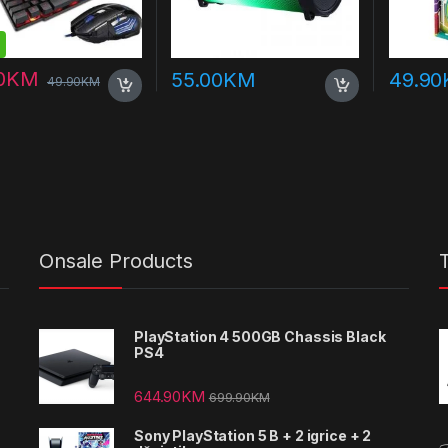
0
KM
55.00
KM
49.90
49.90
KM
Onsale Products
PlayStation 4 500GB Chassis Black
PS4
644.90
KM
699.90
KM
Sony PlayStation 5 B + 2 igrice + 2