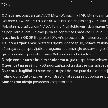
noji.
OC izdanje:
pojačani takt 1770 MHz (OC način) / 1740 MHz (gaming
GeForce GTX 1650 SUPER do 50% je brži od originalnog GTX 1650 i
Pokretan nagrađivanom NVIDIA Turing ™ arhitekturom i ultra brzom 
najpopularnije igre. Vrijeme je da se pripremite i nabavite SUPER.
Izuzetno brz GDDR6
s preko 50% više propusnosti memorije za br
GeForce Experience:
hvatajte i dijelite videozapise, snimke zaslona
ažurirajte svoje upravljačke programe i optimizirajte postavke igr
ga neophodnim pratiteljem vaše GeForce grafičke kartice.
Dizajn ventilatora s krilnim oštricama
uključuje spuštene vrhove n
Otpornost na prašinu IP5X
nudi zaštitu od ulaska čestica radi veće 
Dvostruki kuglični ležajevi
mogu trajati i do dva puta dulje od diza
Tehnologija Auto-Extreme
koristi automatizaciju za poboljšanje p
Kompaktan dizajn
povećava kompatibilnost.