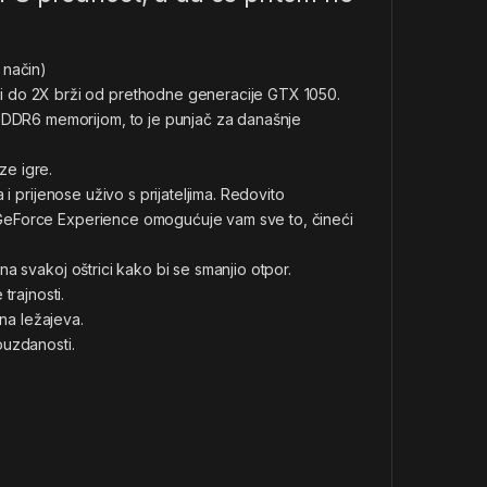
 način)
 do 2X brži od prethodne generacije GTX 1050.
GDDR6 memorijom, to je punjač za današnje
ze igre.
 i prijenose uživo s prijateljima. Redovito
e. GeForce Experience omogućuje vam sve to, čineći
a svakoj oštrici kako bi se smanjio otpor.
trajnosti.
jna ležajeva.
ouzdanosti.