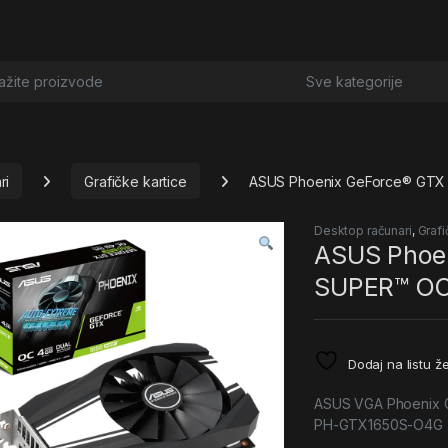
or:
ri
Grafičke kartice
ASUS Phoenix GeForce® GTX 
Desktop računari
,
Grafi
ASUS Phoe
SUPER™ OC
Dodaj na listu že
ASUS VGA Phoenix 
PH-GTX1650S-O4G