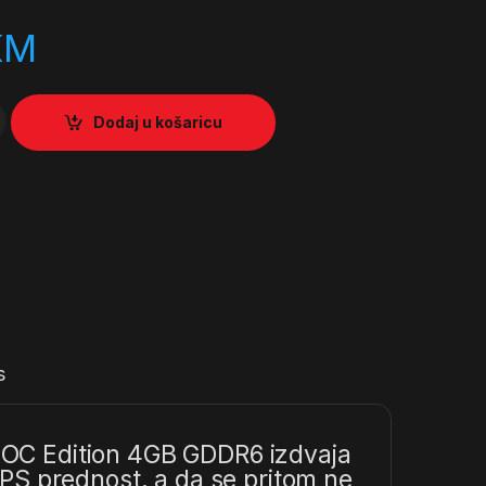
KM
rce® GTX 1650 SUPER™ OC Edition 4GB GDDR6 quantity
Dodaj u košaricu
s
OC Edition 4GB GDDR6 izdvaja
PS prednost, a da se pritom ne