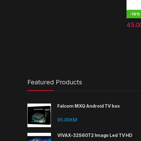
-
10%
45.0
Featured Products
Falcom MXQ Android TV box
95.00
KM
VIVAX-32S60T2 Imago Led TV HD