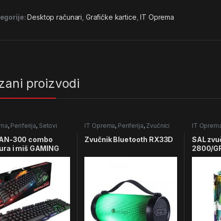
egorije:
Desktop računari
,
Grafičke kartice
,
IT Oprema
zani proizvodi
ema
,
Periferija
,
Setovi
IT Oprema
,
Periferija
,
Zvučnici
IT Oprem
 AN-300 combo
Zvučnik Bluetooth RX33D
SAL zvuč
ura i miš GAMING
2800/G