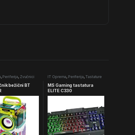
a
,
Periferija
,
Zvučnici
IT Oprema
,
Periferija
,
Tastature
nik bežični BT
MS Gaming tastatura
R
ELITE C330