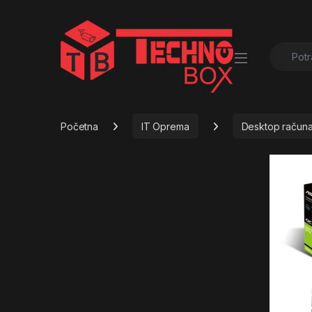
Search f
Početna
IT Oprema
Desktop računa