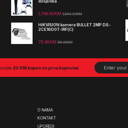
džojstika
1,749.90
KM
1,849.90
KM
HIKVISION kamera BULLET 2MP DS-
2CE16D0T-IRF(C)
79.90
KM
88.00
KM
E
osvojite
20 KM kupon za prvu kupovinu
m
a
i
l
*
O NAMA
KONTAKT
UPOREDI