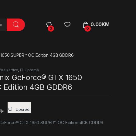
0.00
KM
0
0
1650 SUPER™ OC Edition 4GB GDDR6
čke kartice
,
IT Oprema
nix GeForce® GTX 1650
 Edition 4GB GDDR6
Uporedi
lja
GeForce® GTX 1650 SUPER™ OC Edition 4GB GDDR6