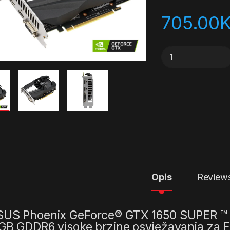
705.00
ASUS Phoenix GeFo
Opis
Review
US Phoenix GeForce® GTX 1650 SUPER ™ 
GB GDDR6 visoke brzine osvježavanja za F