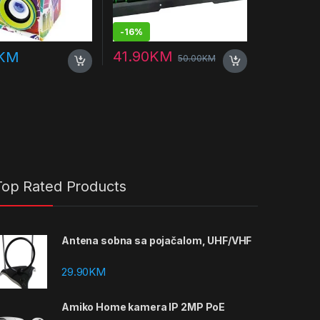
-
16%
41.90
KM
KM
50.00
KM
Top Rated Products
Antena sobna sa pojačalom, UHF/VHF
29.90
KM
Amiko Home kamera IP 2MP PoE