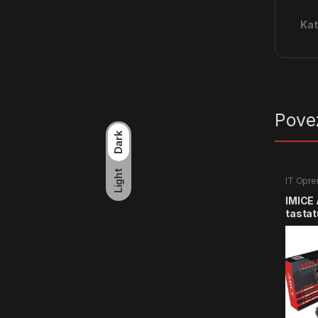
Kat
Pove
Dark
Light
IT Opr
IMICE
tastat