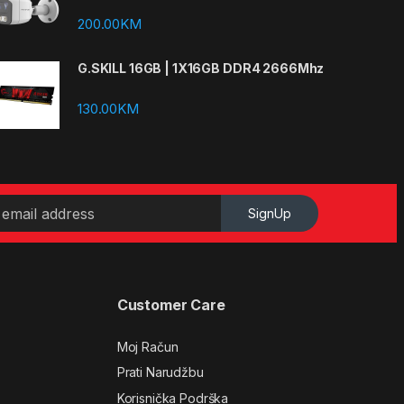
200.00
KM
G.SKILL 16GB | 1X16GB DDR4 2666Mhz
130.00
KM
SignUp
Customer Care
Moj Račun
Prati Narudžbu
Korisnička Podrška