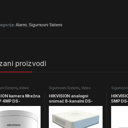
egorije:
Alarmi
,
Sigurnosni Sistemi
zani proizvodi
sni Sistemi
,
Video
Sigurnosni Sistemi
,
Video
Sigurnosn
Nadzor
Nadzor
SION kamera Mrežna
HIKVISION analogni
HIKVISI
IP 4MP DS-
snimač 8-kanalni DS-
5MP DS
43G0-I
7108HQHI-K1(S)