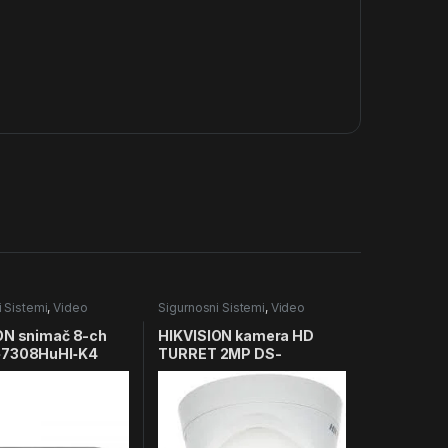
i Sistemi
,
Video
Sigurnosni Sistemi
,
Video
Nadzor
ON snimač 8-ch
HIKVISION kamera HD
‐7308HuHI‐K4
TURRET 2MP DS-
2CE56D0T-IT3F