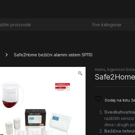
or:
Safe2Home bežični alarmni sistem SP110
Alarmi
,
Sigurnosni Sist
Safe2Home 
Dodaj na listu že
Sveobuhvatna 
različitih senzo
dima i drugih po
Bežična tehnol