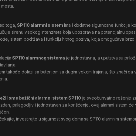
 mesta.
ed toga,
SP110 alarmni sistem
ima i dodatne sigurnosne funkcije 
jučuje sirenu visokog intenziteta koja upozorava na potencijalnu opas
ođe, sistem podržava i funkciju hitnog poziva, koja omogućava brzo o
alacija
SP110 alarmnog sistema
je jednostavna, a uputstva su pril
avljanja.
tem takođe dolazi sa baterijom sa dugim vekom trajanja, što znači da v
rija.
e2Home bežični alarmni sistem SP110
je sveobuhvatno rešenje za
zdan, prilagodljiv i jednostavan za korišćenje, ovaj alarmni sistem će v
tićen.
čekajte, investirajte u sigurnost svog doma sa SP110 alarmnim sistemo