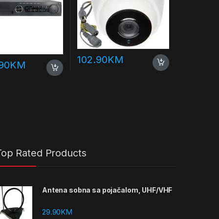
102.90
KM
.90
KM
Top Rated Products
Antena sobna sa pojačalom, UHF/VHF
29.90
KM