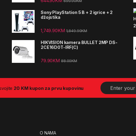
644.90
KM
699.90
KM
Sony PlayStation 5 B + 2 igrice + 2
džojstika
1,749.90
KM
1,849.90
KM
HIKVISION kamera BULLET 2MP DS-
2CE16D0T-IRF(C)
79.90
KM
88.00
KM
E
osvojite
20 KM kupon za prvu kupovinu
m
a
i
l
*
O NAMA