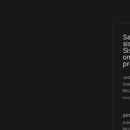
Sa
si
Si
om
pr
Jed
Sis
Mož
svo
SP1
put
Može