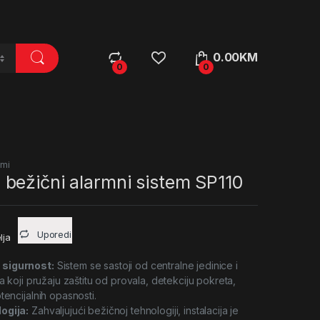
0.00
KM
0
0
emi
bežični alarmni sistem SP110
Uporedi
lja
sigurnost:
Sistem se sastoji od centralne jedinice i
ra koji pružaju zaštitu od provala, detekciju pokreta,
tencijalnih opasnosti.
ogija:
Zahvaljujući bežičnoj tehnologiji, instalacija je