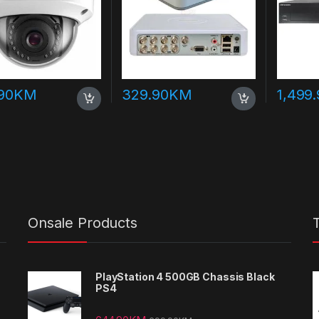
90
KM
329.90
KM
1,499
Onsale Products
PlayStation 4 500GB Chassis Black
PS4