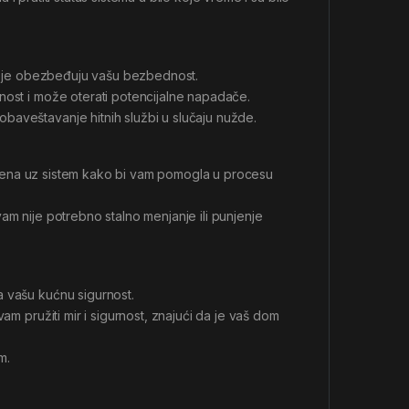
koje obezbeđuju vašu bezbednost.
nost i može oterati potencijalne napadače.
baveštavanje hitnih službi u slučaju nužde.
ožena uz sistem kako bi vam pomogla u procesu
am nije potrebno stalno menjanje ili punjenje
 vašu kućnu sigurnost.
am pružiti mir i sigurnost, znajući da je vaš dom
m.