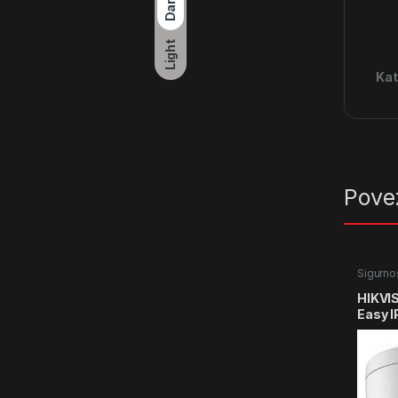
Dark
Light
Kat
Pove
Sigurno
Nadzor
HIKVI
Easy 
2CD11