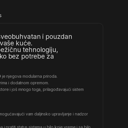
s
 sveobuhvatan i pouzdan
 vaše kuće.
 bežičnu tehnologiju,
ako bez potrebe za
0
je njegova modularna priroda.
zorima i dodatnom opremom.
ore i još mnogo toga, prilagođavajući sistem
ogućavajući vam daljinsko upravljanje i nadzor
a i pratiti status sistema u bilo koje vreme i sa bilo