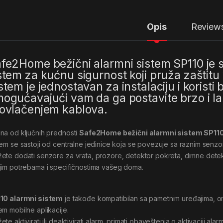
Opis
Review
fe2Home bežični alarmni sistem SP110 je
stem za kućnu sigurnost koji pruža zaštitu
stem je jednostavan za instalaciju i koristi
ogućavajući vam da ga postavite brzo i l
ovlačenjem kablova.
na od ključnih prednosti
Safe2Home bežični alarmni sistem SP11
tem se sastoji od centralne jedinice koja se povezuje sa raznim sen
ete dodati senzore za vrata, prozore, detektor pokreta, dimne detekt
jim potrebama i specifičnostima vašeg doma.
10 alarmni sistem
je takođe kompatibilan sa pametnim uređajima, om
em mobilne aplikacije.
te aktivirati ili deaktivirati alarm, primati obaveštenja o aktivaciji alarm