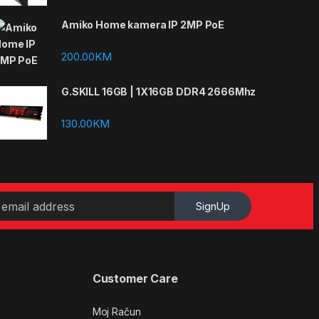
Amiko Home kamera IP 2MP PoE
200.00
KM
G.SKILL 16GB | 1X16GB DDR4 2666Mhz
130.00
KM
SignUp
Customer Care
Moj Račun