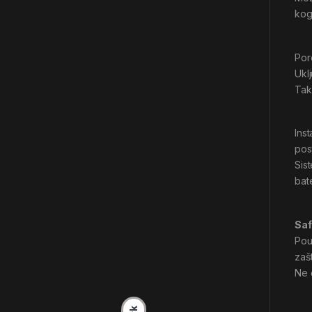
kog
Por
Ukl
Tak
Inst
post
Sis
bate
Saf
Pou
zaš
Ne 