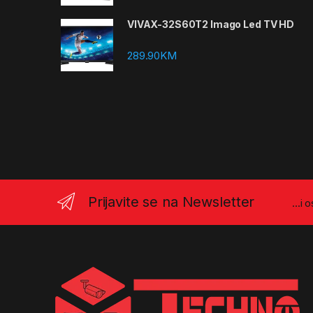
VIVAX-32S60T2 Imago Led TV HD
289.90
KM
Prijavite se na Newsletter
...i 