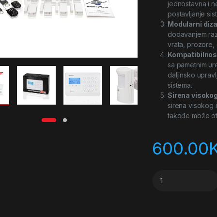
jednostavna i n
postavljanje sis
Modularni diza
dodavanjem razl
vrata, prozore, 
Kompatibilnos
sa pametnim ur
daljinsko upravl
sistema.
Sirena visokog
sirena visokog 
takođe može ot
600.00
Safe2Home bežični