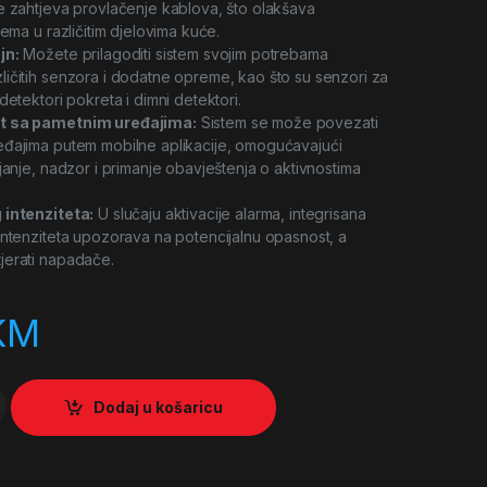
e zahtjeva provlačenje kablova, što olakšava
tema u različitim djelovima kuće.
jn:
Možete prilagoditi sistem svojim potrebama
ičitih senzora i dodatne opreme, kao što su senzori za
detektori pokreta i dimni detektori.
t sa pametnim uređajima:
Sistem se može povezati
eđajima putem mobilne aplikacije, omogućavajući
janje, nadzor i primanje obavještenja o aktivnostima
 intenziteta:
U slučaju aktivacije alarma, integrisana
intenziteta upozorava na potencijalnu opasnost, a
jerati napadače.
KM
 alarmni sistem SP110 quantity
Dodaj u košaricu