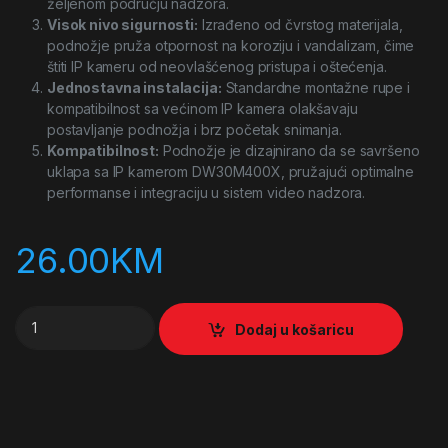
željenom području nadzora.
Visok nivo sigurnosti:
Izrađeno od čvrstog materijala,
podnožje pruža otpornost na koroziju i vandalizam, čime
štiti IP kameru od neovlašćenog pristupa i oštećenja.
Jednostavna instalacija:
Standardne montažne rupe i
kompatibilnost sa većinom IP kamera olakšavaju
postavljanje podnožja i brz početak snimanja.
Kompatibilnost:
Podnožje je dizajnirano da se savršeno
uklapa sa IP kamerom DW30M400X, pružajući optimalne
performanse i integraciju u sistem video nadzora.
26.00
KM
Podnožje za IP kameru DW30M400X quantity
Dodaj u košaricu