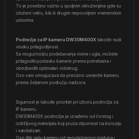
To je posebno važno u spoljnim okruženjima gde su
izloženi vetru, kiši ili drugim nepovoljnim vremenskim
uslovima.
Podnožje za IP kameru DW30M400X
takođe nudi
visoku prilagodljivost.
Sa mogućnošću podešavanja visine i ugla, možete
prilagoditi postavku kamere prema potrebama i
obezbediti optimalan vidokrug.
Ovo vam omogućava da precizno usmerite kameru
prema željenom području nadzora.
Sigurnost je takođe prioritet pri izboru podnožja za
IP kameru.
DW30M400X podnožje je izrađeno od čvrstog i
izdržljivog materijala koji pruža otpornost na koroziju
i vandalizam.
Ovo štiti vašu kameru od neovlašćenog pristupa i