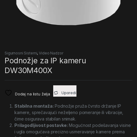
Sigurnosni Sistemi
,
Video Nadzor
Podnožje za IP kameru
DW30M400X
Uporedi
Dodaj na listu želja
Stabilna montaža:
Podnožje pruža čvrsto držanje IP
kamere, sprečavajući neželjeno pomeranje ili vibracije,
čime osigurava stabilan snimak.
Prilagodljivost postavke:
Mogućnost podešavanja visine
i ugla omogućava precizno usmeravanje kamere prema