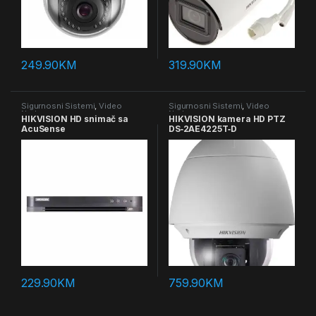
249.90
KM
319.90
KM
Sigurnosni Sistemi
,
Video
Sigurnosni Sistemi
,
Video
Nadzor
Nadzor
HIKVISION HD snimač sa
HIKVISION kamera HD PTZ
AcuSense
DS‐2AE4225T‐D
229.90
KM
759.90
KM