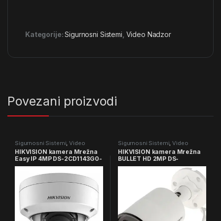
Kategorije:
Sigurnosni Sistemi
,
Video Nadzor
Povezani proizvodi
Sigurnosni Sistemi
,
Video
Sigurnosni Sistemi
,
Video
Nadzor
Nadzor
HIKVISION kamera Mrežna
HIKVISION kamera Mrežna
Easy IP 4MP DS-2CD1143G0-
BULLET HD 2MP DS‐
I
2CD2023G2‐I