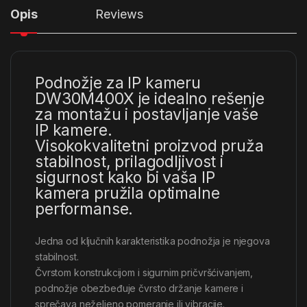
Opis
Reviews
Podnožje za IP kameru
DW30M400X je idealno rešenje
za montažu i postavljanje vaše
IP kamere.
Visokokvalitetni proizvod pruža
stabilnost, prilagodljivost i
sigurnost kako bi vaša IP
kamera pružila optimalne
performanse.
Jedna od ključnih karakteristika podnožja je njegova
stabilnost.
Čvrstom konstrukcijom i sigurnim pričvršćivanjem,
podnožje obezbeđuje čvrsto držanje kamere i
sprečava neželjeno pomeranje ili vibracije.