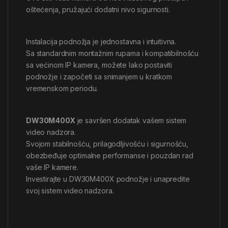
oštećenja, pružajući dodatni nivo sigurnosti.
Instalacija podnožja je jednostavna i intuitivna.
Sa standardnim montažnim rupama i kompatibilnošću
sa većinom IP kamera, možete lako postaviti
podnožje i započeti sa snimanjem u kratkom
vremenskom periodu.
DW30M400X
je savršen dodatak vašem sistem
video nadzora.
Svojom stabilnošću, prilagodljivošću i sigurnošću,
obezbeđuje optimalne performanse i pouzdan rad
vaše IP kamere.
Investirajte u DW30M400X podnožje i unapredite
svoj sistem video nadzora.