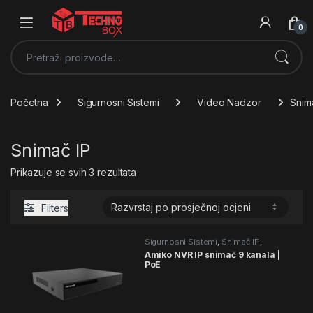
0
Pretraži:
Početna
Sigurnosni Sistemi
Video Nadzor
Snim
Snimač IP
Poredano prema prosječnoj ocjeni
Prikazuje se svih 3 rezultata
Filters
Sigurnosni Sistemi
,
Snimač IP
,
Video Nadzor
Amiko NVR IP snimač 9 kanala |
PoE