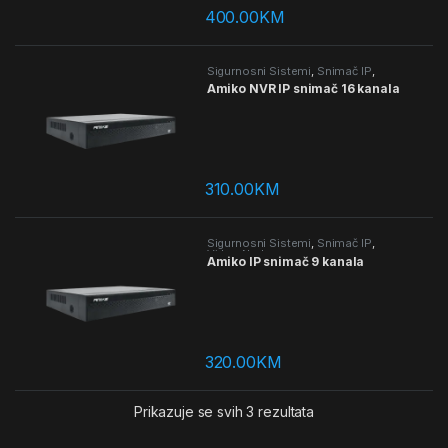
400.00
KM
Sigurnosni Sistemi
,
Snimač IP
,
Video Nadzor
Amiko NVR IP snimač 16 kanala
310.00
KM
Sigurnosni Sistemi
,
Snimač IP
,
Video Nadzor
Amiko IP snimač 9 kanala
320.00
KM
Poredano prema pros
Prikazuje se svih 3 rezultata